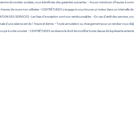
 de soutien scolaire, vous bénéficiez des garanties suivantes : • Aucun minimum d’heures à comman
heures de cours non utilisées • CENTRÉTUDES s'engage à vous trouver un tuteur dans un intervalle de 10 j
ION DES SERVICES • Les frais d'inscription sont non remboursables. • En cas d'arrêt des services, n
imale d'une séance est de 1 heure et demie. • Toute annulation ou changement pour un rendez-vous déjà é
voyé à votre courriel. • CENTRÉTUDES se réserve le droit de modifier toute clause de la présente entente e