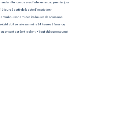
der • Rencontre avec l’intervenant au premier jour
ours à partir de la date d'inscription •
ous remboursons toutes les heures de cours non
tabli doit se faire au moins 24 heures à l'avance,
n avisant par écrit le client. • Tout chèque retourné