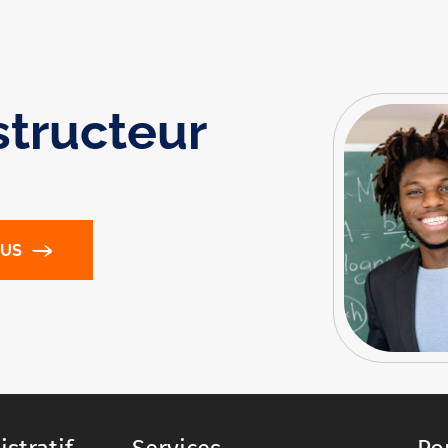
structeur
OUS