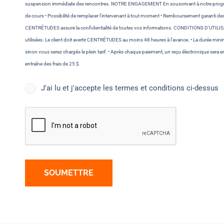
suspension immédiate des rencontres. NOTRE ENGAGEMENT En souscrivant à notre programme
de cours • Possibilité de remplacer l’intervenant à tout moment • Remboursement garanti des 
CENTRÉTUDES assure la confidentialité de toutes vos informations. CONDITIONS D'UTILISAT
utilisées. Le client doit avertir CENTRÉTUDES au moins 48 heures à l’avance. • La durée min
sinon vous serez chargés le plein tarif. • Après chaque paiement, un reçu électronique sera en
entraîne des frais de 25 $.
Sans
J'ai lu et j'accepte les termes et conditions ci-dessus
titre
*